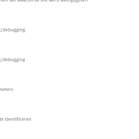
ng/debugging
ng/debugging
meters
te identificeren