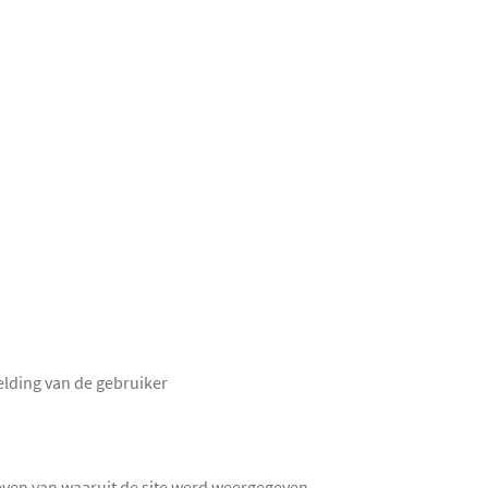
lding van de gebruiker
even van waaruit de site werd weergegeven