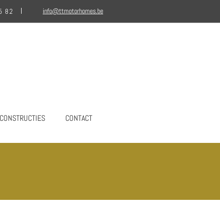
info@ttmotorhomes.be
5 82
LCONSTRUCTIES
CONTACT